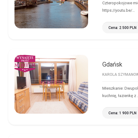
Czteropokojowe mies
https://youtu.be/…
Cena: 2 500 PLN
Gdańsk
GDAŃSK
KAROLA SZYMANOW
Mieszkanie: Dwupok
kuchnię, łazienkę z
Cena: 1 900 PLN