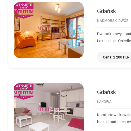
Gdańsk
GDAŃSK
NADMORSKI DWÓR
Dwupokojowy apart
Lokalizacja: Osied
Cena: 2 200 PLN
Gdańsk
GDAŃSK
ŁĄKOWA
Komfortowa kawaler
bloku apartament