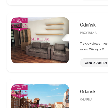
Gdańsk
GDAŃSK
PRZYTULNA
Trzypokojowe miesz
na os. Wiszące O…
Cena: 2 200 PLN
Gdańsk
GDAŃSK
OGARNA