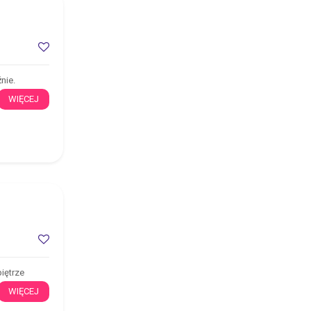
nie.
WIĘCEJ
iętrze
WIĘCEJ