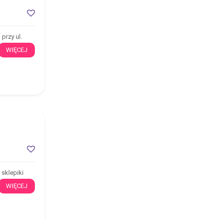
rzy ul.
WIĘCEJ
 sklepiki
WIĘCEJ