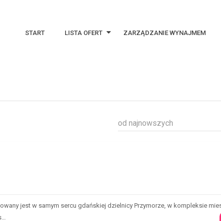
START
LISTA OFERT
ZARZĄDZANIE WYNAJMEM
Najnowsze oferty
Oferty specjalne
Notes
od najnowszych
zowany jest w samym sercu gdańskiej dzielnicy Przymorze, w kompleksie mi
s…