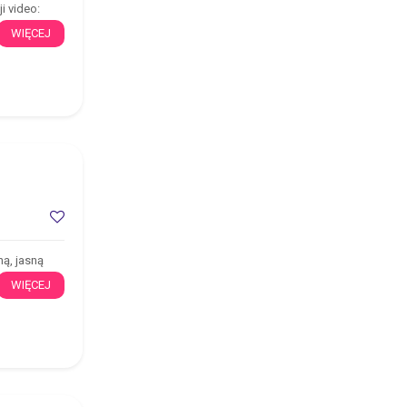
i video:
WIĘCEJ
ą, jasną
WIĘCEJ