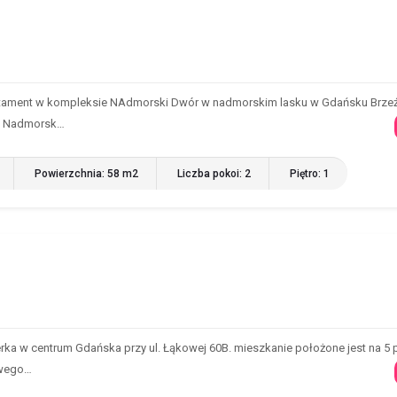
ament w kompleksie NAdmorski Dwór w nadmorskim lasku w Gdańsku Brzeź
le Nadmorsk…
Powierzchnia: 58 m2
Liczba pokoi: 2
Piętro: 1
ka w centrum Gdańska przy ul. Łąkowej 60B. mieszkanie położone jest na 5 p
owego…