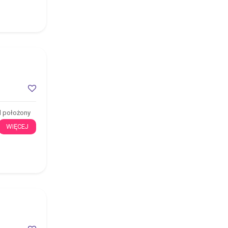
l położony
WIĘCEJ