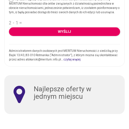
MERITUM Nieruchomości dla celów związanych z działalnością pośrednictwa w
obrocie nieruchomościami, jednocześnie potwierdzam, iż zostałem poinformowany o
tym, iż będę posiadać dostęp do treści swoich danych do ich edycji lub usunięcia.
Administratorem danych osobowych jest MERITUM Nieruchomości z siedzibą przy
Bajki 13/43, 83-010 Rotmanka (“Administrator”), z którym można się skontaktować
przez adres atokarski@meritum.info.pl…
czytaj więcej
Najlepsze oferty w
jednym miejscu