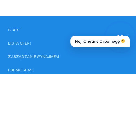
START
Hej! Chętnie Ci pomogę
LISTA OFERT
ZARZĄDZANIE WYNAJMEM
FORMULARZE
KALKULATOR
ZESPÓŁ
KONTAKT
© 2026 Wszystkie prawa zastrzeżone | Program dla biur nieruchomości -