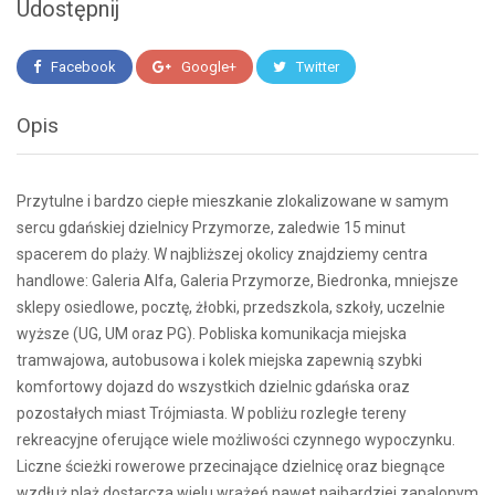
Udostępnij
Facebook
Google+
Twitter
Opis
Przytulne i bardzo ciepłe mieszkanie zlokalizowane w samym
sercu gdańskiej dzielnicy Przymorze, zaledwie 15 minut
spacerem do plaży. W najbliższej okolicy znajdziemy centra
handlowe: Galeria Alfa, Galeria Przymorze, Biedronka, mniejsze
sklepy osiedlowe, pocztę, żłobki, przedszkola, szkoły, uczelnie
wyższe (UG, UM oraz PG). Pobliska komunikacja miejska
tramwajowa, autobusowa i kolek miejska zapewnią szybki
komfortowy dojazd do wszystkich dzielnic gdańska oraz
pozostałych miast Trójmiasta. W pobliżu rozległe tereny
rekreacyjne oferujące wiele możliwości czynnego wypoczynku.
Liczne ścieżki rowerowe przecinające dzielnicę oraz biegnące
wzdłuż plaż dostarcza wielu wrażeń nawet najbardziej zapalonym