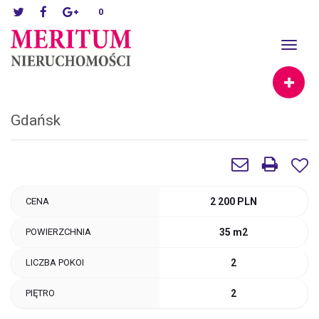
0
Toggle
navigat
Gdańsk
CENA
2 200 PLN
POWIERZCHNIA
35 m2
LICZBA POKOI
2
PIĘTRO
2