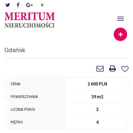
0
Toggle
navigat
Gdańsk
CENA
2 600 PLN
POWIERZCHNIA
39 m2
LICZBA POKOI
2
PIĘTRO
4