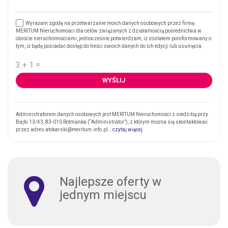
Wyrażam zgodę na przetwarzanie moich danych osobowych przez firmę
MERITUM Nieruchomości dla celów związanych z działalnością pośrednictwa w
obrocie nieruchomościami, jednocześnie potwierdzam, iż zostałem poinformowany o
tym, iż będę posiadać dostęp do treści swoich danych do ich edycji lub usunięcia.
Administratorem danych osobowych jest MERITUM Nieruchomości z siedzibą przy
Bajki 13/43, 83-010 Rotmanka (“Administrator”), z którym można się skontaktować
przez adres atokarski@meritum.info.pl…
czytaj więcej
Najlepsze oferty w
jednym miejscu