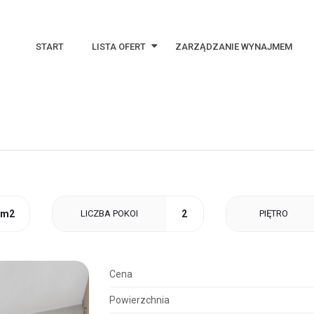
START
LISTA OFERT
ZARZĄDZANIE WYNAJMEM
Najnowsze oferty
Oferty specjalne
Notes
 m2
LICZBA POKOI
2
PIĘTRO
Cena
Powierzchnia