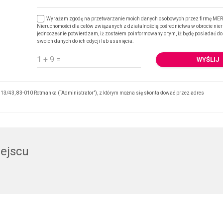
Wyrażam zgodę na przetwarzanie moich danych osobowych przez firmę ME
Nieruchomości dla celów związanych z działalnością pośrednictwa w obrocie nie
jednocześnie potwierdzam, iż zostałem poinformowany o tym, iż będę posiadać dos
swoich danych do ich edycji lub usunięcia.
3/43, 83-010 Rotmanka (“Administrator”), z którym można się skontaktować przez adres
iejscu