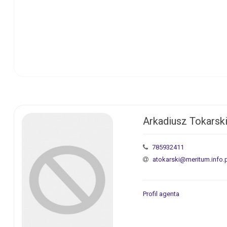
Arkadiusz Tokarsk
785932411
atokarski@meritum.info.
Profil agenta