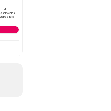
RITUM
ruchomościami,
tęp do treści