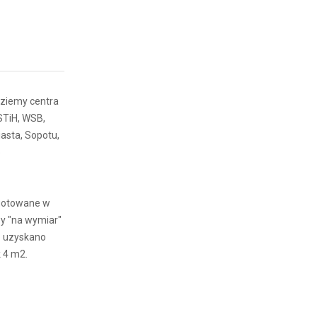
dziemy centra
STiH, WSB,
asta, Sopotu,
o
ygotowane w
y "na wymiar"
o uzyskano
 4 m2.