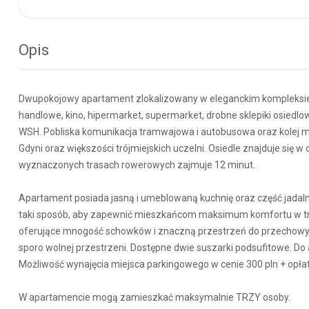
Opis
Dwupokojowy apartament zlokalizowany w eleganckim kompleksie Al
handlowe, kino, hipermarket, supermarket, drobne sklepiki osiedlo
WSH. Pobliska komunikacja tramwajowa i autobusowa oraz kolej mi
Gdyni oraz większości trójmiejskich uczelni. Osiedle znajduje się w
wyznaczonych trasach rowerowych zajmuje 12 minut.
Apartament posiada jasną i umeblowaną kuchnię oraz część jadaln
taki sposób, aby zapewnić mieszkańcom maksimum komfortu w tra
oferujące mnogość schowków i znaczną przestrzeń do przechowyw
sporo wolnej przestrzeni. Dostępne dwie suszarki podsufitowe. D
Możliwość wynajęcia miejsca parkingowego w cenie 300 pln + opłat
W apartamencie mogą zamieszkać maksymalnie TRZY osoby.