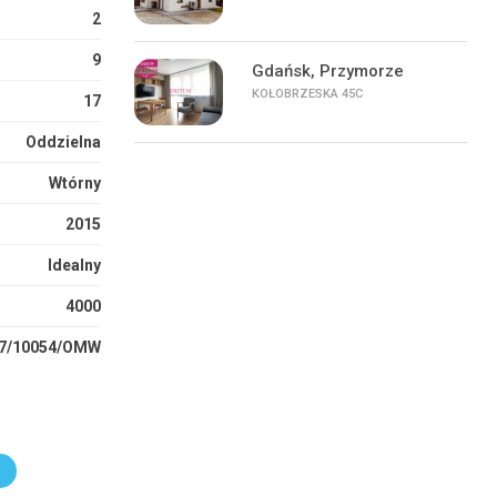
2
9
Gdańsk, Przymorze
KOŁOBRZESKA 45C
17
Oddzielna
Wtórny
2015
Idealny
4000
7/10054/OMW
r