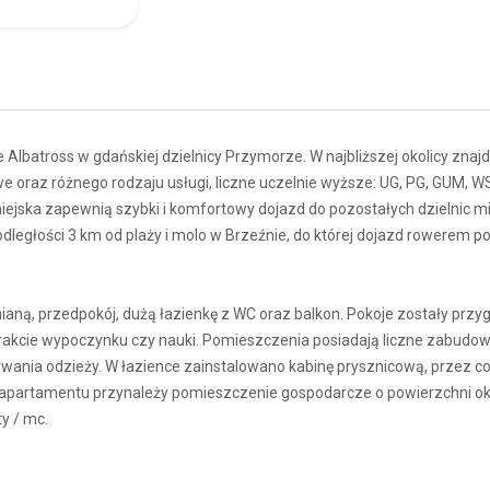
batross w gdańskiej dzielnicy Przymorze. W najbliższej okolicy znaj
we oraz różnego rodzaju usługi, liczne uczelnie wyższe: UG, PG, GUM, W
ejska zapewnią szybki i komfortowy dojazd do pozostałych dzielnic mi
 odległości 3 km od plaży i molo w Brzeźnie, do której dojazd rowerem p
ianą, przedpokój, dużą łazienkę z WC oraz balkon. Pokoje zostały prz
kcie wypoczynku czy nauki. Pomieszczenia posiadają liczne zabudow
ania odzieży. W łazience zainstalowano kabinę prysznicową, przez c
o apartamentu przynależy pomieszczenie gospodarcze o powierzchni ok
y / mc.