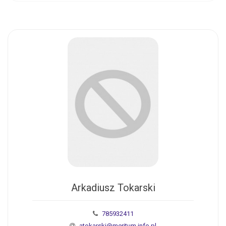
Arkadiusz Tokarski
785932411
atokarski@meritum.info.pl