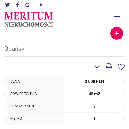
0
Toggle
navigat
Gdańsk
CENA
3 000 PLN
POWIERZCHNIA
48 m2
LICZBA POKOI
3
PIĘTRO
1