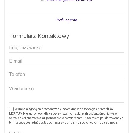
Profil agenta
Formularz Kontaktowy
Wyrażam zgodę na przetwarzanie moich danych osobowych przez firmę
MERITUM Nieruchomości dla celów związanych z działalnością pośrednictwa w
obrocie nieruchomościami, jednocześnie potwierdzam, iż zostałem poinformowany o
tym, iż będę posiadać dostęp do treści swoich danych do ich edycji lub usunięcia.