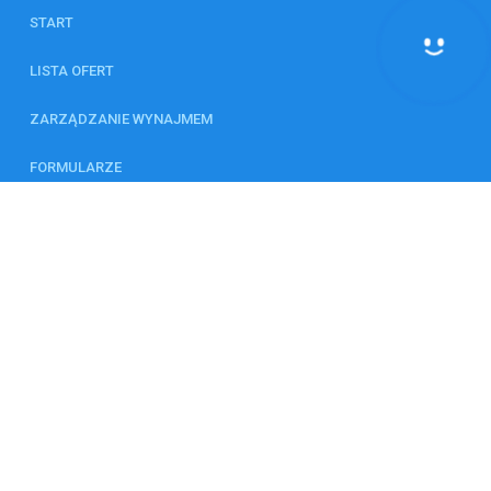
START
Hej! Chętnie Ci pomogę
LISTA OFERT
ZARZĄDZANIE WYNAJMEM
FORMULARZE
KALKULATOR
ZESPÓŁ
KONTAKT
© 2026 Wszystkie prawa zastrzeżone | Program dla biur nieruchomości -
asaricrm.com
Ta strona używa plików cookies. Kontynuując przeglądanie naszej