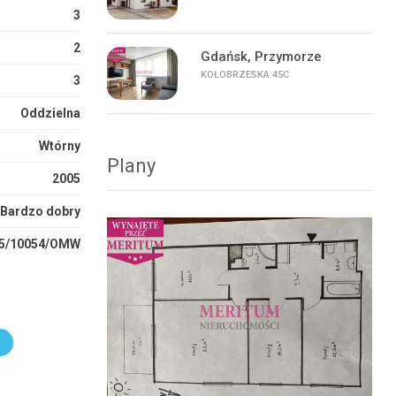
3
2
Gdańsk, Przymorze
KOŁOBRZESKA 45C
3
Oddzielna
Wtórny
Plany
2005
Bardzo dobry
5/10054/OMW
r