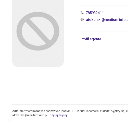
785932411
atokarski@meritum.info.
Profil agenta
Administratorem danych osobowych jest MERITUM Nieruchomości z siedzibą przy Bajki 1
atokarski@meritum.info.pl…
czytaj więcej