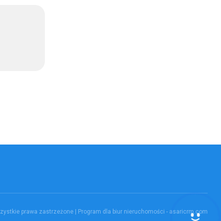
Hej! Chętnie Ci pomogę
ystkie prawa zastrzeżone | Program dla biur nieruchomości -
asaricrm.com