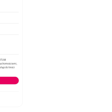
RITUM
ruchomościami,
tęp do treści