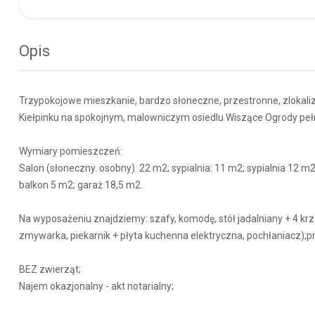
Opis
Trzypokojowe mieszkanie, bardzo słoneczne, przestronne, zlokali
Kiełpinku na spokojnym, malowniczym osiedlu Wiszące Ogrody pełn
Wymiary pomieszczeń:
Salon (słoneczny. osobny): 22 m2; sypialnia: 11 m2; sypialnia 12 m
balkon 5 m2; garaż 18,5 m2.
Na wyposażeniu znajdziemy: szafy, komodę, stół jadalniany + 4 
zmywarka, piekarnik + płyta kuchenna elektryczna, pochłaniacz);pr
BEZ zwierząt;
Najem okazjonalny - akt notarialny;