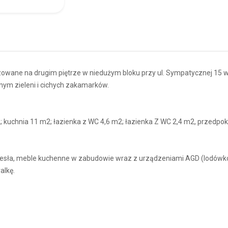
zowane na drugim piętrze w niedużym bloku przy ul. Sympatycznej 15 
ym zieleni i cichych zakamarków.
2; kuchnia 11 m2; łazienka z WC 4,6 m2; łazienka Z WC 2,4 m2, przedpok
krzesła, meble kuchenne w zabudowie wraz z urządzeniami AGD (lodów
alkę.