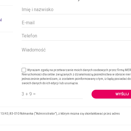
pl
Wyrażam zgodę na przetwarzanie moich danych osobowych przez firmę ME
Nieruchomości dla celów związanych z działalnością pośrednictwa w obrocie nie
jednocześnie potwierdzam, iż zostałem poinformowany o tym, iż będę posiadać dos
swoich danych do ich edycji lub usunięcia.
3/43, 83-010 Rotmanka (“Administrator”), z którym można się skontaktować przez adres