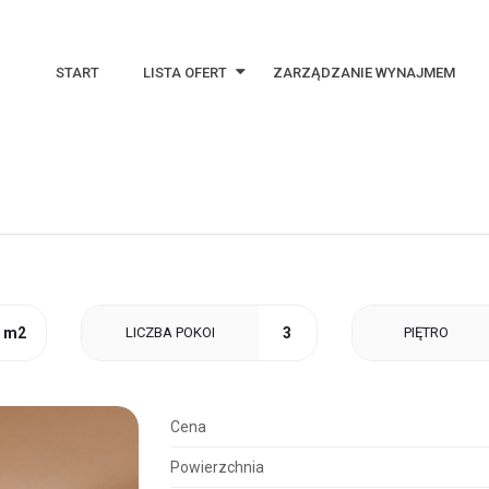
START
LISTA OFERT
ZARZĄDZANIE WYNAJMEM
Najnowsze oferty
Oferty specjalne
Notes
0 m2
LICZBA POKOI
3
PIĘTRO
Cena
Powierzchnia