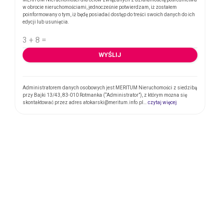
w obrocie nieruchomościami, jednocześnie potwierdzam, iż zostałem
poinformowany o tym, iż będę posiadać dostęp do treści swoich danych do ich
edycji lub usunięcia.
WYŚLIJ
Administratorem danych osobowych jest MERITUM Nieruchomości z siedzibą
przy Bajki 13/43, 83-010 Rotmanka (“Administrator”), z którym można się
skontaktować przez adres atokarski@meritum.info.pl…
czytaj więcej