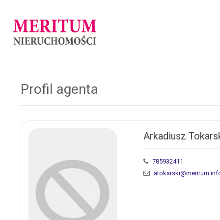
Profil agenta
Arkadiusz Tokars
785932411
atokarski@meritum.info