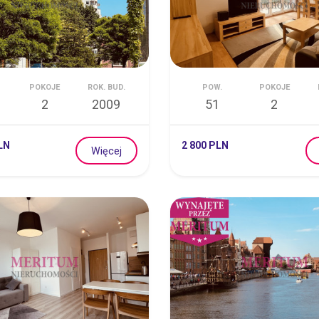
POKOJE
ROK. BUD.
POW.
POKOJE
2
2009
51
2
LN
2 800 PLN
Więcej