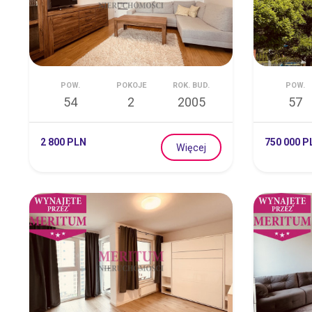
POW.
POKOJE
ROK. BUD.
POW.
54
2
2005
57
2 800 PLN
750 000 P
Więcej