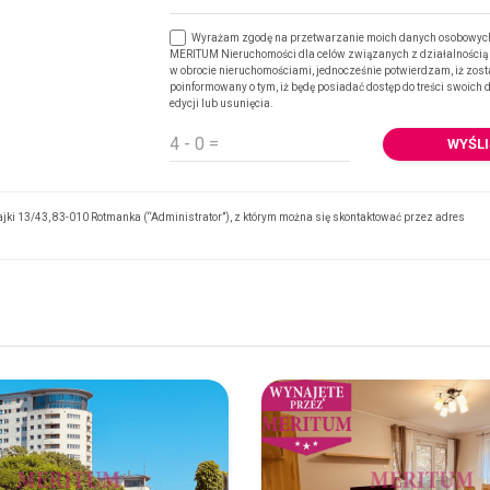
Wyrażam zgodę na przetwarzanie moich danych osobowych
MERITUM Nieruchomości dla celów związanych z działalnością
w obrocie nieruchomościami, jednocześnie potwierdzam, iż zos
poinformowany o tym, iż będę posiadać dostęp do treści swoich 
edycji lub usunięcia.
WYŚLI
ki 13/43, 83-010 Rotmanka (“Administrator”), z którym można się skontaktować przez adres