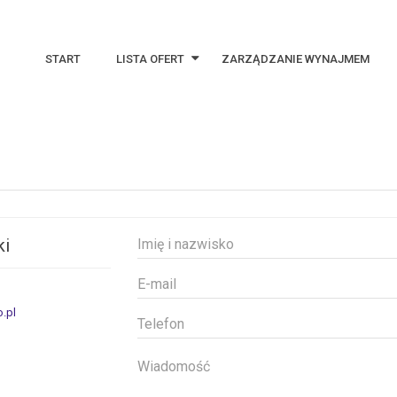
START
LISTA OFERT
ZARZĄDZANIE WYNAJMEM
Najnowsze oferty
Oferty specjalne
Notes
ki
.pl