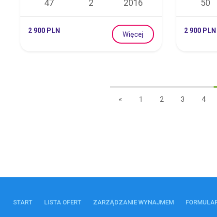
47
2
2016
50
2 900 PLN
2 900 PLN
Więcej
«
1
2
3
4
START
LISTA OFERT
ZARZĄDZANIE WYNAJMEM
FORMULA