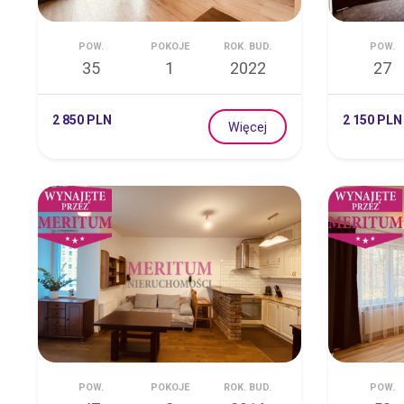
POW.
POKOJE
ROK. BUD.
POW.
35
1
2022
27
2 850 PLN
2 150 PLN
Więcej
POW.
POKOJE
ROK. BUD.
POW.