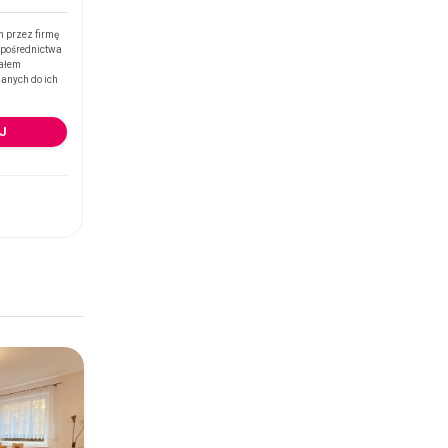
 przez firmę
 pośrednictwa
tałem
danych do ich
J