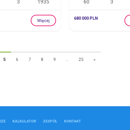
3
1935
60
3
680 000 PLN
Więcej
5
6
7
8
9
...
25
»
RZE
KALKULATOR
ZESPÓŁ
KONTAKT