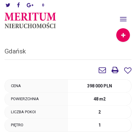
0
Toggle
navigat
Gdańsk
CENA
398 000 PLN
POWIERZCHNIA
48 m2
LICZBA POKOI
2
PIĘTRO
1