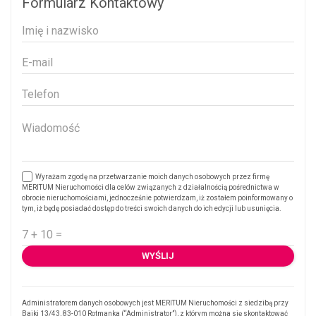
Formularz Kontaktowy
Wyrażam zgodę na przetwarzanie moich danych osobowych przez firmę
MERITUM Nieruchomości dla celów związanych z działalnością pośrednictwa w
obrocie nieruchomościami, jednocześnie potwierdzam, iż zostałem poinformowany o
tym, iż będę posiadać dostęp do treści swoich danych do ich edycji lub usunięcia.
Administratorem danych osobowych jest MERITUM Nieruchomości z siedzibą przy
Bajki 13/43, 83-010 Rotmanka (“Administrator”), z którym można się skontaktować