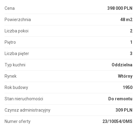
Cena
398 000 PLN
Powierzchnia
48 m2
Liczba pokoi
2
Piętro
1
Liczba pięter
3
Typ kuchni
Oddzielna
Rynek
Wtórny
Rok budowy
1950
Stan nieruchomości
Do remontu
Czynsz administracyjny
309 PLN
Numer oferty
23/10054/OMS