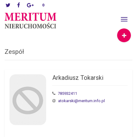
0
Toggle
navigat
Zespół
Arkadiusz Tokarski
785932411
atokarski@meritum.info.pl