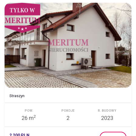
Straszyn
POW.
POKOJE
R. BUDOWY
2
26 m
2
2023
2 200 PLN