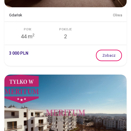
Gdańsk
Oliwa
POW.
POKOJE
2
44 m
2
3 000 PLN
Zobacz