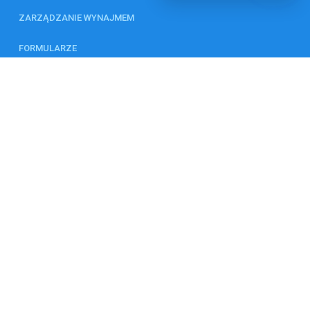
ZARZĄDZANIE WYNAJMEM
FORMULARZE
KALKULATOR
ZESPÓŁ
KONTAKT
© 2026 Wszystkie prawa zastrzeżone | Program dla biur nieruchomości -
asaricrm.com
Ta strona używa plików cookies. Kontynuując przeglądanie naszej
strony, wyrażasz zgodę na wykorzystywanie przez nas plików cookies
zgodnie z aktualnymi ustawieniami przeglądarki i Polityką Prywatności.
Dowiedz się więcej