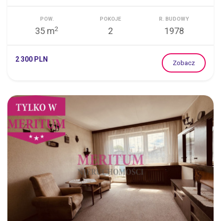
POW.
POKOJE
R. BUDOWY
2
35 m
2
1978
2 300 PLN
Zobacz