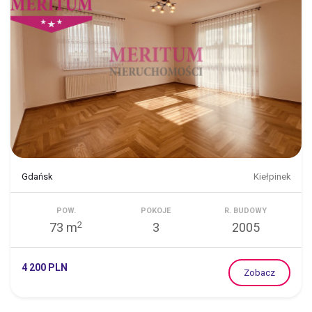
Gdańsk
Kiełpinek
POW.
POKOJE
R. BUDOWY
2
73 m
3
2005
4 200 PLN
Zobacz