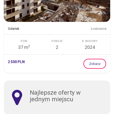
Gdańsk
Łostowice
POW.
POKOJE
R. BUDOWY
2
37 m
2
2024
2 500 PLN
Zobacz
Najlepsze oferty w
jednym miejscu