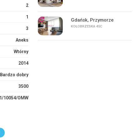
2
1
Gdańsk, Przymorze
KOŁOBRZESKA 45C
3
Aneks
Wtórny
2014
Bardzo dobry
3500
1/10054/OMW
r