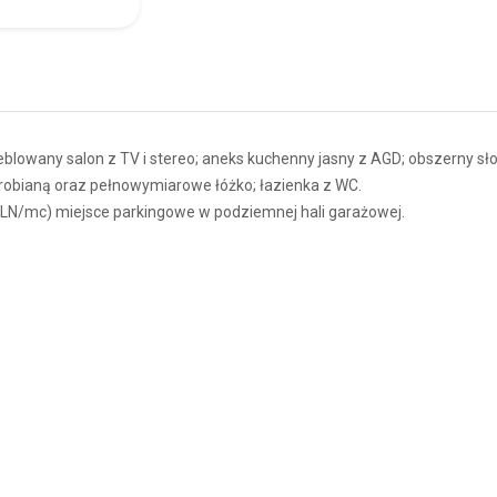
blowany salon z TV i stereo; aneks kuchenny jasny z AGD; obszerny s
derobianą oraz pełnowymiarowe łóżko; łazienka z WC.
PLN/mc) miejsce parkingowe w podziemnej hali garażowej.