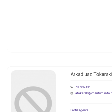
Arkadiusz Tokarsk
785932411
atokarski@meritum.info.
Profil agenta