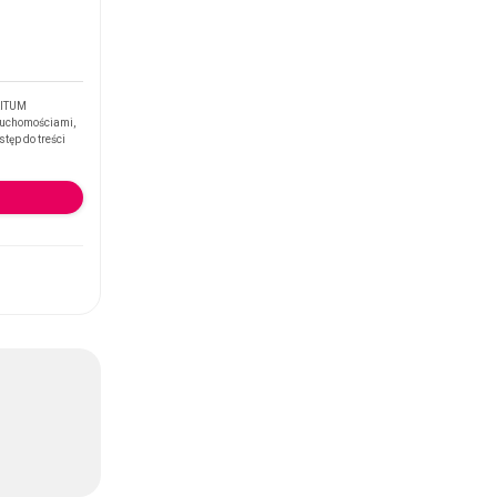
RITUM
ruchomościami,
tęp do treści