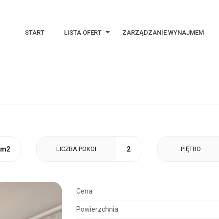
START
LISTA OFERT
ZARZĄDZANIE WYNAJMEM
Najnowsze oferty
Oferty specjalne
Notes
 m2
LICZBA POKOI
2
PIĘTRO
Cena
Powierzchnia