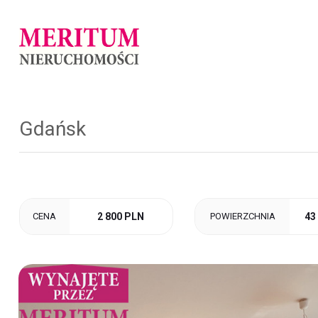
Gdańsk
CENA
2 800 PLN
POWIERZCHNIA
43