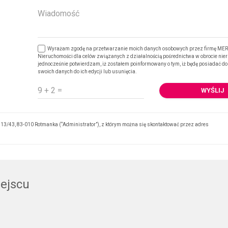
Wyrażam zgodę na przetwarzanie moich danych osobowych przez firmę ME
Nieruchomości dla celów związanych z działalnością pośrednictwa w obrocie nie
jednocześnie potwierdzam, iż zostałem poinformowany o tym, iż będę posiadać dos
swoich danych do ich edycji lub usunięcia.
3/43, 83-010 Rotmanka (“Administrator”), z którym można się skontaktować przez adres
iejscu