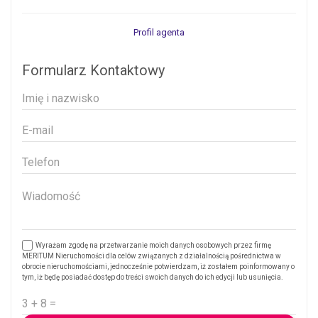
Profil agenta
Formularz Kontaktowy
Wyrażam zgodę na przetwarzanie moich danych osobowych przez firmę
MERITUM Nieruchomości dla celów związanych z działalnością pośrednictwa w
obrocie nieruchomościami, jednocześnie potwierdzam, iż zostałem poinformowany o
tym, iż będę posiadać dostęp do treści swoich danych do ich edycji lub usunięcia.