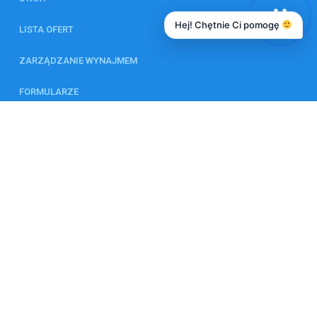
Hej! Chętnie Ci pomogę
LISTA OFERT
ZARZĄDZANIE WYNAJMEM
FORMULARZE
KALKULATOR
ZESPÓŁ
KONTAKT
© 2026 Wszystkie prawa zastrzeżone | Program dla biur nieruchomości -
asaricrm.com
Ta strona używa plików cookies. Kontynuując przeglądanie naszej
strony, wyrażasz zgodę na wykorzystywanie przez nas plików cookies