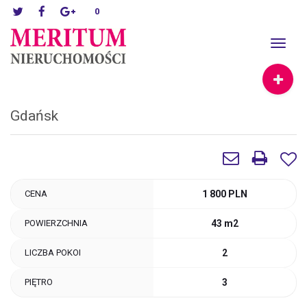
0
Toggle
navigat
Gdańsk
CENA
1 800 PLN
POWIERZCHNIA
43 m2
LICZBA POKOI
2
PIĘTRO
3