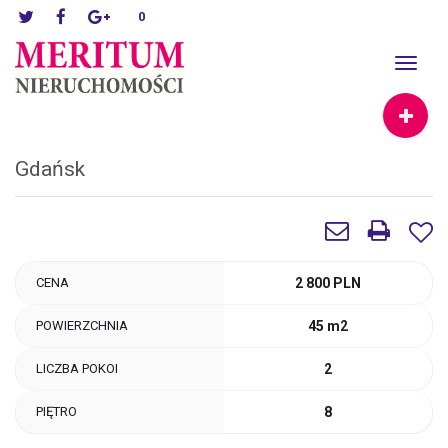
0
Toggle
navigat
Gdańsk
CENA
2 800 PLN
POWIERZCHNIA
45 m2
LICZBA POKOI
2
PIĘTRO
8