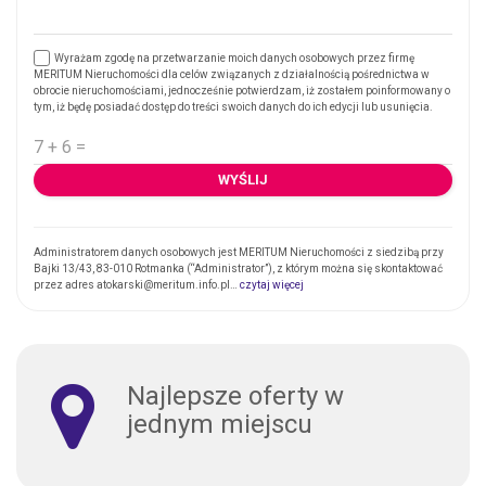
Wyrażam zgodę na przetwarzanie moich danych osobowych przez firmę
MERITUM Nieruchomości dla celów związanych z działalnością pośrednictwa w
obrocie nieruchomościami, jednocześnie potwierdzam, iż zostałem poinformowany o
tym, iż będę posiadać dostęp do treści swoich danych do ich edycji lub usunięcia.
Administratorem danych osobowych jest MERITUM Nieruchomości z siedzibą przy
Bajki 13/43, 83-010 Rotmanka (“Administrator”), z którym można się skontaktować
przez adres atokarski@meritum.info.pl…
czytaj więcej
Najlepsze oferty w
jednym miejscu