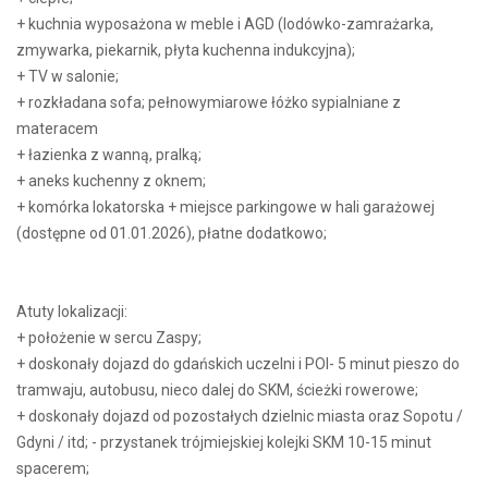
+ kuchnia wyposażona w meble i AGD (lodówko-zamrażarka,
zmywarka, piekarnik, płyta kuchenna indukcyjna);
+ TV w salonie;
+ rozkładana sofa; pełnowymiarowe łóżko sypialniane z
materacem
+ łazienka z wanną, pralką;
+ aneks kuchenny z oknem;
+ komórka lokatorska + miejsce parkingowe w hali garażowej
(dostępne od 01.01.2026), płatne dodatkowo;
Atuty lokalizacji:
+ położenie w sercu Zaspy;
+ doskonały dojazd do gdańskich uczelni i POI- 5 minut pieszo do
tramwaju, autobusu, nieco dalej do SKM, ścieżki rowerowe;
+ doskonały dojazd od pozostałych dzielnic miasta oraz Sopotu /
Gdyni / itd; - przystanek trójmiejskiej kolejki SKM 10-15 minut
spacerem;