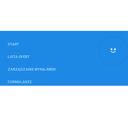
START
Hej! Chętnie Ci pomogę
LISTA OFERT
ZARZĄDZANIE WYNAJMEM
FORMULARZE
KALKULATOR
ZESPÓŁ
KONTAKT